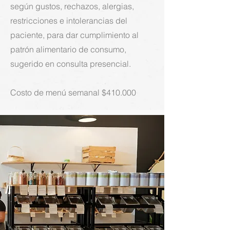
según gustos, rechazos, alergias,
restricciones e intolerancias del
paciente, para dar cumplimiento al
patrón alimentario de consumo,
sugerido en consulta presencial.
Costo de menú semanal $410.000