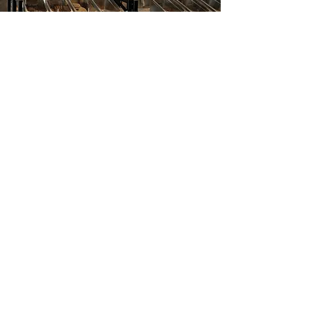
Despensa de Cocina
Saludable
Asesoría online para generar bienestar
desde los alimentos fuente, elegidos
en casa para el consumo familiar.
Buscando mejorar calidad y
seguridad alimentaria.
Costo sesión virtual de 45 minutos
$200.000