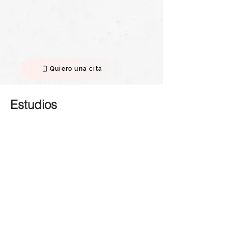
Quiero una cita
Estudios
Soy nutricionista dietista de la
Universidad de Antioquia, realicé
estudios en salud oncológica con
la Universidad de Barcelona y
otras formaciones en
enfermedades crónicas con
diferentes Centros Educativos y
Sociedades Internacionales.
Recientemente, cursé el